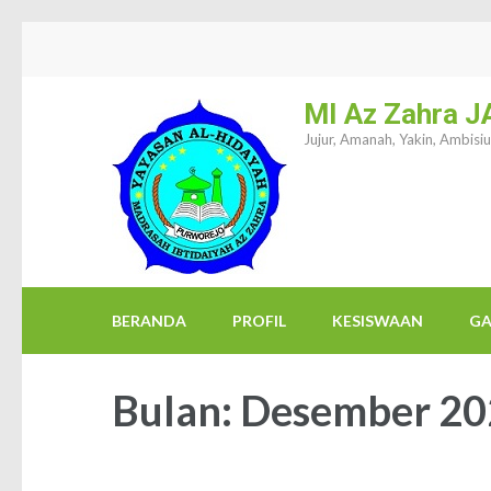
Lompat
ke
konten
MI Az Zahra J
(Tekan
Jujur, Amanah, Yakin, Ambisi
Enter)
BERANDA
PROFIL
KESISWAAN
GA
Bulan:
Desember 20