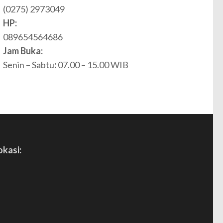
(0275) 2973049
HP:
089654564686
Jam Buka:
Senin – Sabtu
:
07.00 – 15.00 WIB
okasi: