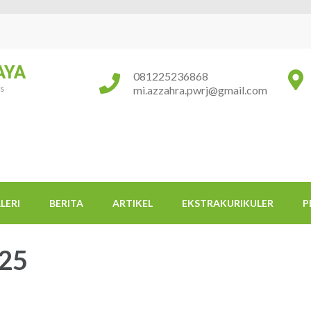
AYA
081225236868
us
mi.azzahra.pwrj@gmail.com
LERI
BERITA
ARTIKEL
EKSTRAKURIKULER
P
25