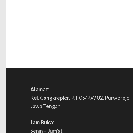
Alamat:
Kel. Cangkreplor, RT 05/RW 02, Purworejo,
Jawa Tengah
Jam Buka:
Senin – Jum’at