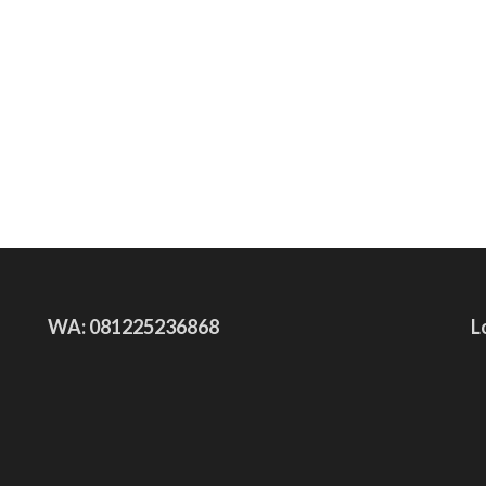
WA: 081225236868
L