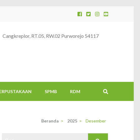
Cangkreplor, RT.05, RW.02 Purworejo 54117
ERPUSTAKAAN
SPMB
RDM
Beranda
>
2025
>
Desember
Cari