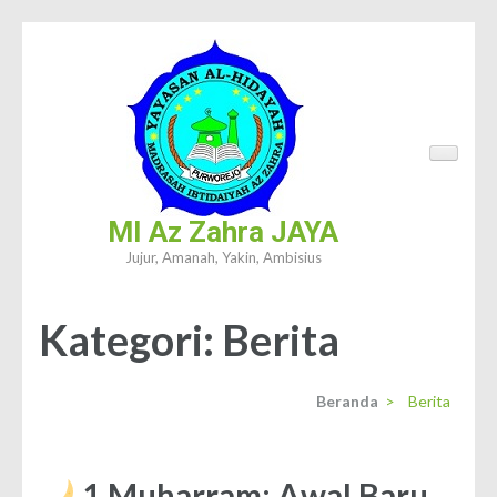
Lompat
ke
konten
(Tekan
Enter)
MI Az Zahra JAYA
Jujur, Amanah, Yakin, Ambisius
Kategori:
Berita
Beranda
>
Berita
1 Muharram: Awal Baru,