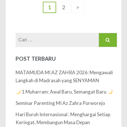
Paginasi
Halaman
Halaman
1
2
>
pos
Cari
untuk:
POST TERBARU
MATAMUDA MI AZ ZAHRA 2026: Mengawali
Langkah di Madrasah yang SENYAMAN
1 Muharram: Awal Baru, Semangat Baru
Seminar Parenting MI Az Zahra Purworejo
Hari Buruh Internasional : Menghargai Setiap
Keringat, Membangun Masa Depan