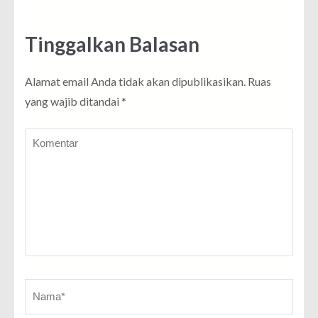
Tinggalkan Balasan
Alamat email Anda tidak akan dipublikasikan.
Ruas
yang wajib ditandai
*
Komentar
Name
*
E-
Sit
ma
W