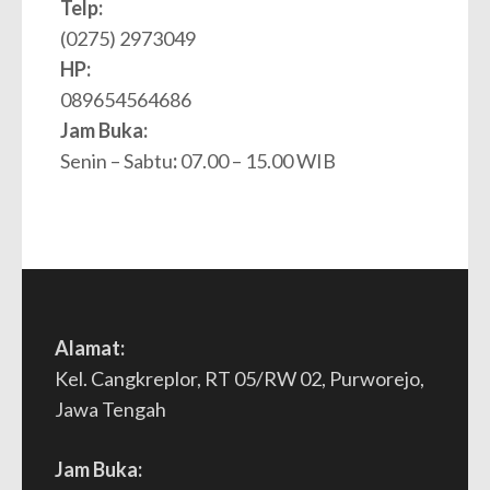
Telp:
(0275) 2973049
HP:
089654564686
Jam Buka:
Senin – Sabtu
:
07.00 – 15.00 WIB
Alamat:
Kel. Cangkreplor, RT 05/RW 02, Purworejo,
Jawa Tengah
Jam Buka: