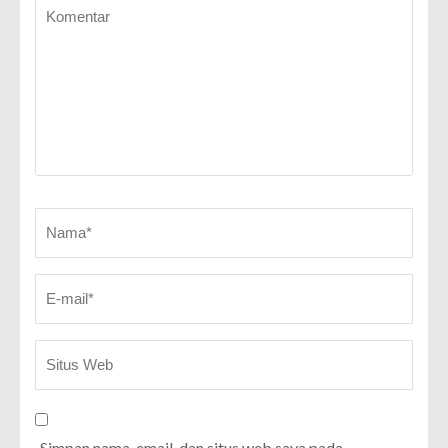
Komentar
Name
*
E-
Sit
ma
W
Simpan nama, email, dan situs web saya pada