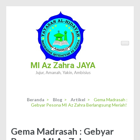
Lompat
ke
konten
(Tekan
Enter)
MI Az Zahra JAYA
Jujur, Amanah, Yakin, Ambisius
Beranda
>
Blog
>
Artikel
>
Gema Madrasah :
Gebyar Pesona MI Az Zahra Berlangsung Meriah!
Gema Madrasah : Gebyar